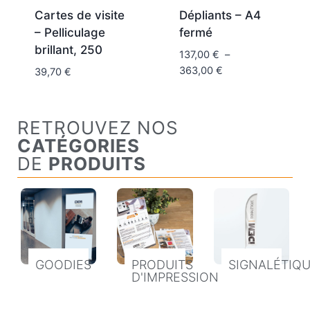
Cartes de visite
Dépliants – A4
– Pelliculage
fermé
brillant, 250
137,00
€
–
363,00
€
39,70
€
RETROUVEZ NOS
CATÉGORIES
DE
PRODUITS
GOODIES
PRODUITS
SIGNALÉTIQ
D'IMPRESSION