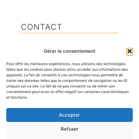
CONTACT
Adresse : 129 avenue de Genève –
Gérer le consentement
74000 ANNECY
Pour offrir les meilleures expériences, nous utilisons des technologies
Email:
annecy@marketing.idem.solutions
telles que les cookies pour stocker et/ou accéder aux informations des
appareils. Le fait de consentir à ces technologies nous permettra de
traiter des données telles que le comportement de navigation ou les ID
Téléphone :
+33 (0)4 50 66 78 24
uniques sur ce site. Le fait de ne pas consentir ou de retirer son
consentement peut avoir un effet négatif sur certaines caractéristiques
et fonctions.
Accepter
Mentions légales
Refuser